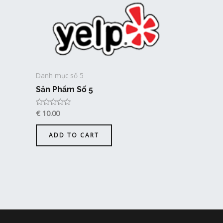
Danh mục số 5
Sản Phẩm Số 5
€
10.00
Rated
0
out
of
ADD TO CART
5